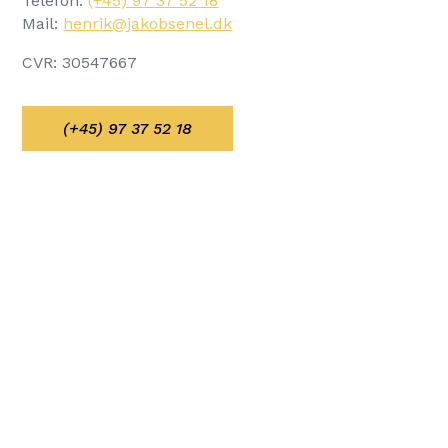
Telefon:
(+45) 97 37 52 18
Mail:
henrik@jakobsenel.dk
CVR:
30547667
(+45) 97 37 52 18